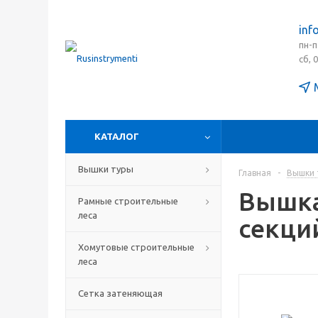
inf
пн-п
сб, 
КАТАЛОГ
Вышки туры
Главная
-
Вышки 
Вышка
Рамные строительные
леса
секций
Хомутовые строительные
леса
Сетка затеняющая