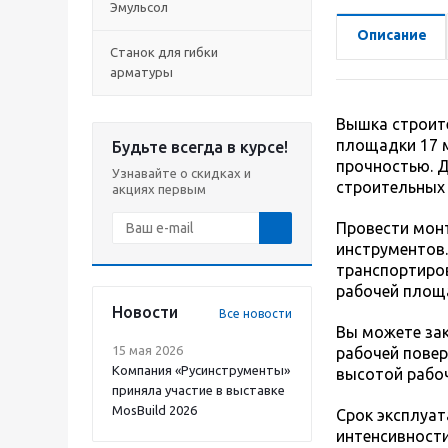
Эмульсол
Описание
Станок для гибки
арматуры
Вышка строите
площадки 17 
Будьте всегда в курсе!
прочностью. Д
Узнавайте о скидках и
строительных 
акциях первым
Провести монт
инструментов.
транспортиров
рабочей площа
Новости
Все новости
Вы можете зак
15 мая 2026
рабочей повер
Компания «Русинструменты»
высотой рабоч
приняла участие в выставке
MosBuild 2026
Срок эксплуат
интенсивности