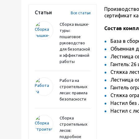
Производство 
Статьи
Все статьи
сертификат ка
Сборка вышки-
Состав комп
туры:
пошаговое
База в сбор
руководство
Объемная д
для безопасной
и эффективной
Лестница се
работы
Гантель: 26
Стяжка лес
Лестница о
Работа на
строительных
Гантель ог
лесах: правила
Стяжка огр
безопасности
Настил без 
Настил с лю
Сборка
строительных
лесов:
подробное