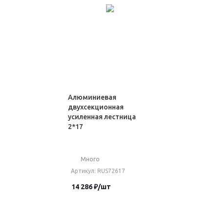
Алюминиевая
двухсекционная
усиленная лестница
2*17
Много
Артикул
: RUS72617
14 286
₽
/шт