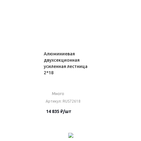
Алюминиевая
двухсекционная
усиленная лестница
2*18
Много
Артикул
: RUS72618
14 835
₽
/шт