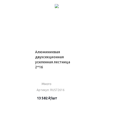
Алюминиевая
двухсекционная
усиленная лестница
2*16
Много
Артикул
: RUS72616
13 582
₽
/шт