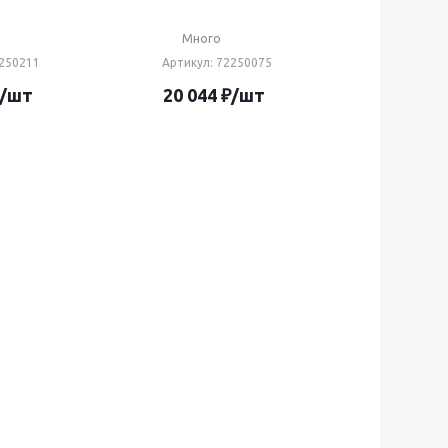
Много
2250211
Артикул
: 72250075
/шт
20 044
₽
/шт