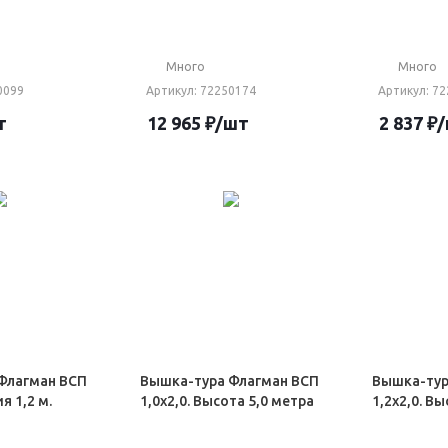
Много
Много
0099
Артикул
: 72250174
Артикул
: 7
т
12 965
₽
/шт
2 837
₽
Флагман ВСП
Вышка-тура Флагман ВСП
Вышка-тур
я 1,2 м.
1,0х2,0. Высота 5,0 метра
1,2х2,0. В