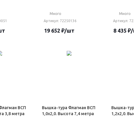
Много
Много
0051
Артикул
: 72250136
Артикул
: 7
шт
19 652
₽
/шт
8 435
₽
Флагман ВСП
Вышка-тура Флагман ВСП
Вышка-тур
та 3,8 метра
1,0х2,0. Высота 7,4 метра
1,2х2,0. В