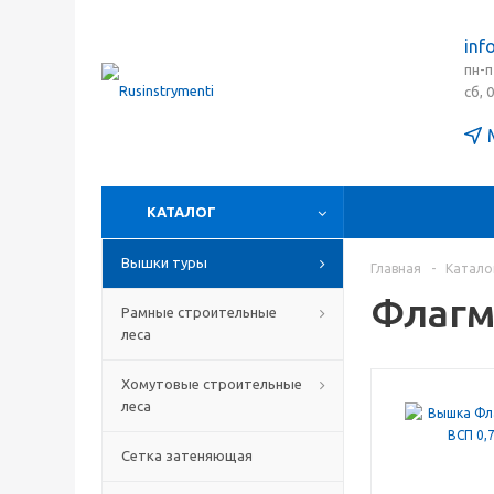
inf
пн-п
сб, 
КАТАЛОГ
Вышки туры
Главная
-
Катало
Флагм
Рамные строительные
леса
Хомутовые строительные
леса
Сетка затеняющая