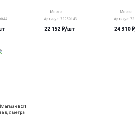
Много
Много
0044
Артикул
: 72250143
Артикул
: 7
шт
22 152
₽
/шт
24 310
₽
Флагман ВСП
та 6,2 метра