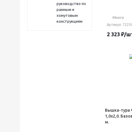
руководство по
рамным и
хомутовым
Много
конструкциям
Артикул
: 7225
2 323
₽
/ш
Вышка-тура 
1,0х2,0. Базо
м.