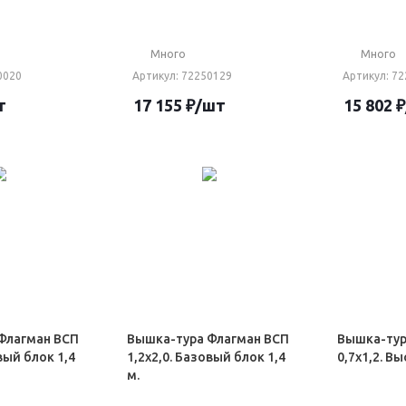
Много
Много
0020
Артикул
: 72250129
Артикул
: 7
т
17 155
₽
/шт
15 802
₽
Флагман ВСП
Вышка-тура Флагман ВСП
Вышка-тур
вый блок 1,4
1,2х2,0. Базовый блок 1,4
0,7х1,2. В
м.