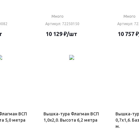
Много
Много
0082
Артикул
: 72250150
Артикул
: 7
т
10 129
₽
/шт
10 757
₽
Флагман ВСП
Вышка-тура Флагман ВСП
Вышка-тур
та 5,0 метра
1,0х2,0. Высота 6,2 метра
0,7х1,6. Б
м.