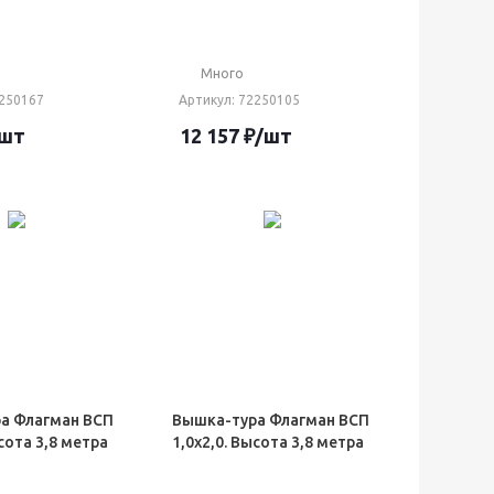
Много
2250167
Артикул
: 72250105
/шт
12 157
₽
/шт
а Флагман ВСП
Вышка-тура Флагман ВСП
ысота 3,8 метра
1,0х2,0. Высота 3,8 метра