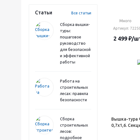
Статьи
Все статьи
Много
Сборка вышки-
Артикул
: 7225
туры:
пошаговое
2 499
₽
/ш
руководство
для безопасной
и эффективной
работы
Работа на
строительных
лесах: правила
безопасности
Сборка
Вышка-тура 
строительных
0,7х1,6. Секци
лесов:
подробное