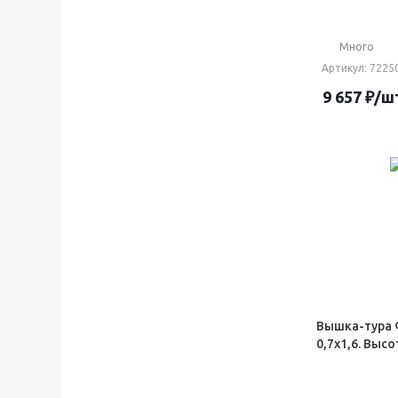
Много
Артикул
: 7225
9 657
₽
/ш
Вышка-тура 
0,7х1,6. Высо