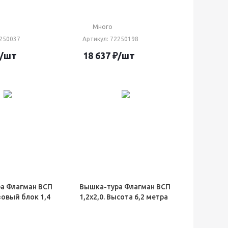
Много
2250037
Артикул
: 72250198
/шт
18 637
₽
/шт
а Флагман ВСП
Вышка-тура Флагман ВСП
азовый блок 1,4
1,2х2,0. Высота 6,2 метра