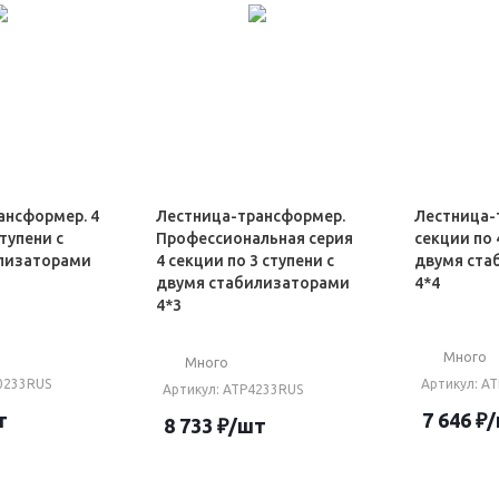
ансформер. 4
Лестница-трансформер.
Лестница-
ступени c
Профессиональная серия
секции по 
лизаторами
4 секции по 3 ступени с
двумя ста
двумя стабилизаторами
4*4
4*3
Много
Много
40233RUS
Артикул
: А
Артикул
: ATP4233RUS
т
7 646
₽
8 733
₽
/шт