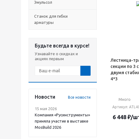
Эмульсол
Станок для гибки
арматуры
Будьте всегда в курсе!
Узнавайте о скидках и
акциях первым
Лестница-тр
секции по 3 
двумя стаби
4*3
Новости
Все новости
Много
Артикул
: АТL
15 мая 2026
Компания «Русинструменты»
6 448
₽
/ш
приняла участие в выставке
MosBuild 2026