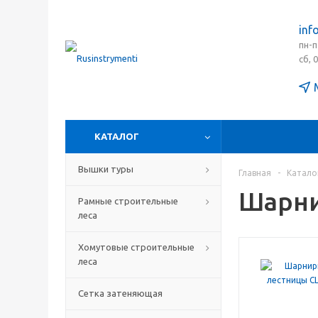
inf
пн-п
сб, 
КАТАЛОГ
Вышки туры
Главная
-
Катало
Шарни
Рамные строительные
леса
Хомутовые строительные
леса
Сетка затеняющая