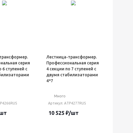
трансформер.
Лестница-трансформер.
нальная серия
Профессиональная серия
о 6 ступеней с
4 секции по 7 ступеней с
билизаторами
двумя стабилизаторами
4*7
Много
ТP4266RUS
Артикул
: AТP4277RUS
/шт
10 525
₽
/шт