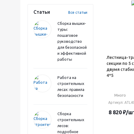
Статьи
Все статьи
Сборка вышки-
туры:
пошаговое
руководство
для безопасной
и эффективной
Лестница-тр
работы
секции по 5 
двумя стаби
4*5
Работа на
строительных
лесах: правила
безопасности
Много
Артикул
: АТL
8 820
₽
/ш
Сборка
строительных
лесов:
подробное