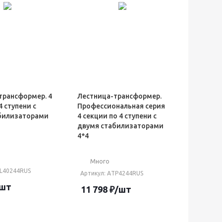
трансформер. 4
Лестница-трансформер.
4 ступени с
Профессиональная серия
билизаторами
4 секции по 4 ступени с
двумя стабилизаторами
4*4
Много
ТL40244RUS
Артикул
: AТP4244RUS
/шт
11 798
₽
/шт