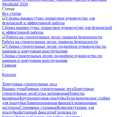
MosBuild 2026
Статьи
Все статьи
Сборка вышки-туры: пошаговое руководство для безопасной
и эффективной работы
Работа на строительных лесах: правила безопасности
Сборка строительных лесов: подробное руководство по
рамным и хомутовым конструкциям
Главная
-
Каталог
-
Хомутовые строительные леса
Вышки туры
Рамные строительные леса
Хомутовые
строительные леса
Сетка затеняющая
Помосты
малярные
Крупнощитовая опалубка
Телескопические стойки
для опалубки
Ламинированная фанера
Алюминиевые
лестницы
Стремянки стальные
Комплектующие для
опалубки
Бетонный фиксатор
Гладилка по
бетону
Эмульсол
Станок для гибки арматуры