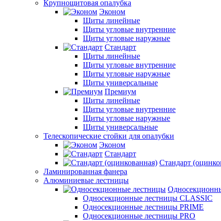
Крупнощитовая опалубка
Эконом
Щиты линейные
Щиты угловые внутренние
Щиты угловые наружные
Стандарт
Щиты линейные
Щиты угловые внутренние
Щиты угловые наружные
Щиты универсальные
Премиум
Щиты линейные
Щиты угловые внутренние
Щиты угловые наружные
Щиты универсальные
Телескопические стойки для опалубки
Эконом
Стандарт
Стандарт (оцинко
Ламинированная фанера
Алюминиевые лестницы
Односекционн
Односекционные лестницы CLASSIC
Односекционные лестницы PRIME
Односекционные лестницы PRO