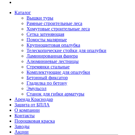
Каталог
Вышки туры
Рамные строительные леса
Хомутовые строительные леса
Сетка затеняющая
Помосты малярные
Крупнощитовая опалубка
Телескопические стойки для опалубки
Ламинированная фанера
Алюминиевые лестницы
Стремянки стальные
Комплектующие для опалубки
Бетонный фиксатор
Гладилка по бетону
Эмульсол
Станок для гибки арматуры
Аренда Краснодар
Защита от БПЛА
О компании
Контакты
Порошковая краска
Заводы
Акции