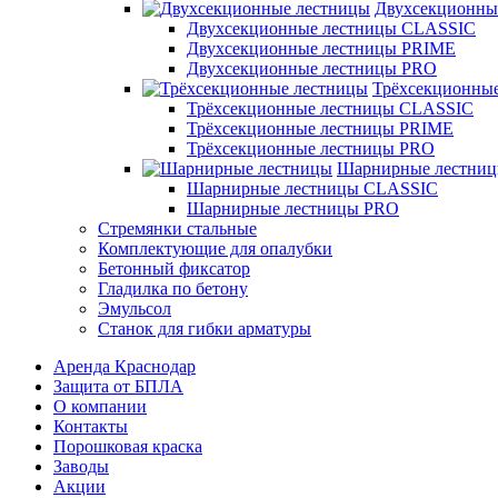
Двухсекционны
Двухсекционные лестницы CLASSIC
Двухсекционные лестницы PRIME
Двухсекционные лестницы PRO
Трёхсекционны
Трёхсекционные лестницы CLASSIC
Трёхсекционные лестницы PRIME
Трёхсекционные лестницы PRO
Шарнирные лестни
Шарнирные лестницы CLASSIC
Шарнирные лестницы PRO
Стремянки стальные
Комплектующие для опалубки
Бетонный фиксатор
Гладилка по бетону
Эмульсол
Станок для гибки арматуры
Аренда Краснодар
Защита от БПЛА
О компании
Контакты
Порошковая краска
Заводы
Акции