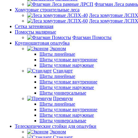
Флагман Леса рамн
Хомутовые строительные леса
Леса хомутовые ЛСПХ
Леса хомутовые ЛСПХ
Сетка затеняющая
Помосты малярные
Флагман Помосты
Крупнощитовая опалубка
Эконом
Щиты линейные
Щиты угловые внутренние
Щиты угловые наружные
Стандарт
Щиты линейные
Щиты угловые внутренние
Щиты угловые наружные
Щиты универсальные
Премиум
Щиты линейные
Щиты угловые внутренние
Щиты угловые наружные
Щиты универсальные
Телескопические стойки для опалубки
Эконом
Стандарт