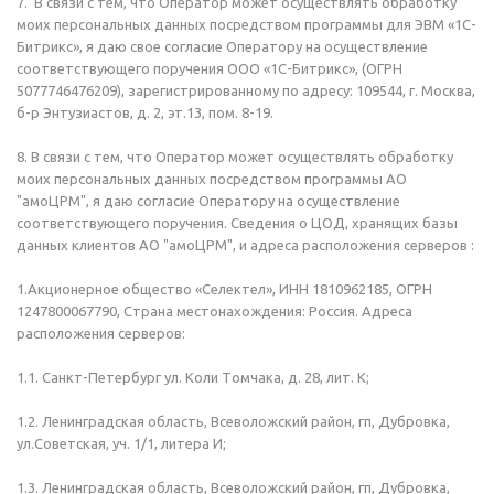
7. В связи с тем, что Оператор может осуществлять обработку
моих персональных данных посредством программы для ЭВМ «1С-
Битрикс», я даю свое согласие Оператору на осуществление
соответствующего поручения ООО «1С-Битрикс», (ОГРН
5077746476209), зарегистрированному по адресу: 109544, г. Москва,
б-р Энтузиастов, д. 2, эт.13, пом. 8-19.
8. В связи с тем, что Оператор может осуществлять обработку
моих персональных данных посредством программы АО
"амоЦРМ", я даю согласие Оператору на осуществление
соответствующего поручения. Сведения о ЦОД, хранящих базы
данных клиентов АО "амоЦРМ", и адреса расположения серверов :
1.Акционерное общество «Селектел», ИНН 1810962185, ОГРН
1247800067790, Страна местонахождения: Россия. Адреса
расположения серверов:
1.1. Санкт-Петербург ул. Коли Tомчака, д. 28, лит. К;
1.2. Ленинградская область, Всеволожский район, гп, Дубровка,
ул.Советская, уч. 1/1, литера И;
1.3. Ленинградская область, Всеволожский район, гп, Дубровка,