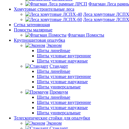
Флагман Леса рамн
Хомутовые строительные леса
Леса хомутовые ЛСПХ
Леса хомутовые ЛСПХ
Сетка затеняющая
Помосты малярные
Флагман Помосты
Крупнощитовая опалубка
Эконом
Щиты линейные
Щиты угловые внутренние
Щиты угловые наружные
Стандарт
Щиты линейные
Щиты угловые внутренние
Щиты угловые наружные
Щиты универсальные
Премиум
Щиты линейные
Щиты угловые внутренние
Щиты угловые наружные
Щиты универсальные
Телескопические стойки для опалубки
Эконом
Стандарт