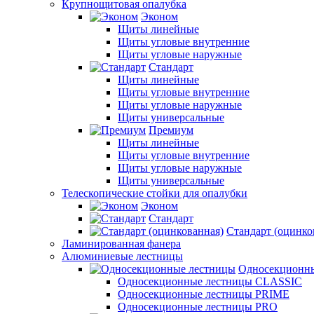
Крупнощитовая опалубка
Эконом
Щиты линейные
Щиты угловые внутренние
Щиты угловые наружные
Стандарт
Щиты линейные
Щиты угловые внутренние
Щиты угловые наружные
Щиты универсальные
Премиум
Щиты линейные
Щиты угловые внутренние
Щиты угловые наружные
Щиты универсальные
Телескопические стойки для опалубки
Эконом
Стандарт
Стандарт (оцинко
Ламинированная фанера
Алюминиевые лестницы
Односекционн
Односекционные лестницы CLASSIC
Односекционные лестницы PRIME
Односекционные лестницы PRO