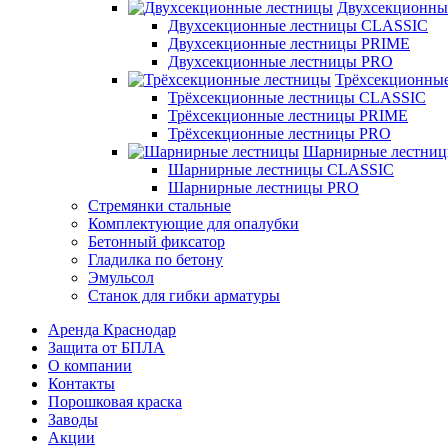
Двухсекционны
Двухсекционные лестницы CLASSIC
Двухсекционные лестницы PRIME
Двухсекционные лестницы PRO
Трёхсекционны
Трёхсекционные лестницы CLASSIC
Трёхсекционные лестницы PRIME
Трёхсекционные лестницы PRO
Шарнирные лестни
Шарнирные лестницы CLASSIC
Шарнирные лестницы PRO
Стремянки стальные
Комплектующие для опалубки
Бетонный фиксатор
Гладилка по бетону
Эмульсол
Станок для гибки арматуры
Аренда Краснодар
Защита от БПЛА
О компании
Контакты
Порошковая краска
Заводы
Акции