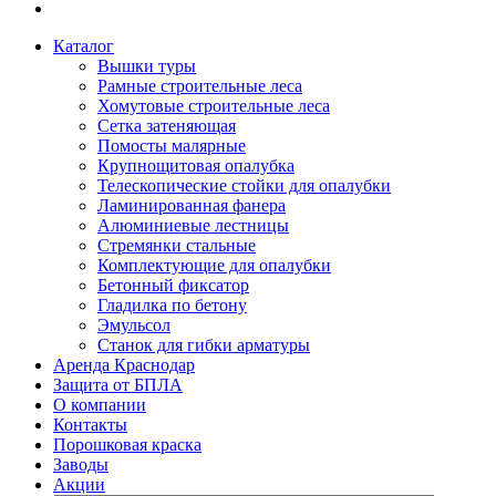
Каталог
Вышки туры
Рамные строительные леса
Хомутовые строительные леса
Сетка затеняющая
Помосты малярные
Крупнощитовая опалубка
Телескопические стойки для опалубки
Ламинированная фанера
Алюминиевые лестницы
Стремянки стальные
Комплектующие для опалубки
Бетонный фиксатор
Гладилка по бетону
Эмульсол
Станок для гибки арматуры
Аренда Краснодар
Защита от БПЛА
О компании
Контакты
Порошковая краска
Заводы
Акции