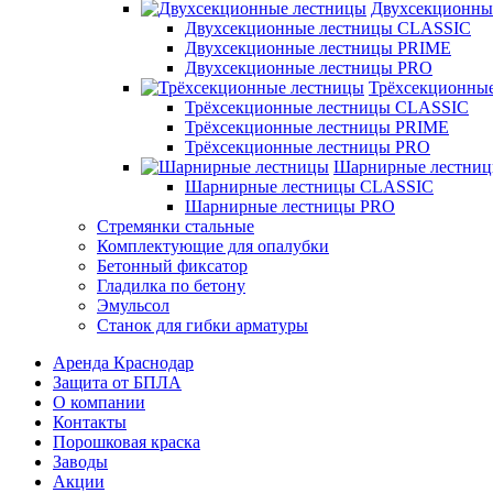
Двухсекционны
Двухсекционные лестницы CLASSIC
Двухсекционные лестницы PRIME
Двухсекционные лестницы PRO
Трёхсекционны
Трёхсекционные лестницы CLASSIC
Трёхсекционные лестницы PRIME
Трёхсекционные лестницы PRO
Шарнирные лестни
Шарнирные лестницы CLASSIC
Шарнирные лестницы PRO
Стремянки стальные
Комплектующие для опалубки
Бетонный фиксатор
Гладилка по бетону
Эмульсол
Станок для гибки арматуры
Аренда Краснодар
Защита от БПЛА
О компании
Контакты
Порошковая краска
Заводы
Акции