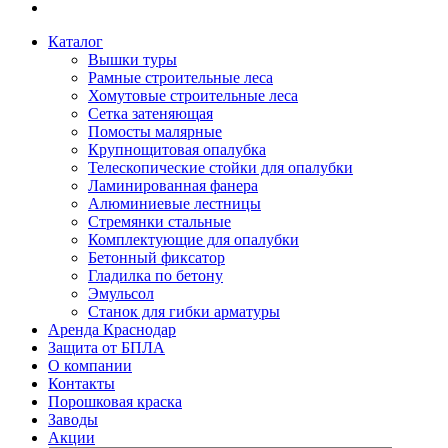
Каталог
Вышки туры
Рамные строительные леса
Хомутовые строительные леса
Сетка затеняющая
Помосты малярные
Крупнощитовая опалубка
Телескопические стойки для опалубки
Ламинированная фанера
Алюминиевые лестницы
Стремянки стальные
Комплектующие для опалубки
Бетонный фиксатор
Гладилка по бетону
Эмульсол
Станок для гибки арматуры
Аренда Краснодар
Защита от БПЛА
О компании
Контакты
Порошковая краска
Заводы
Акции