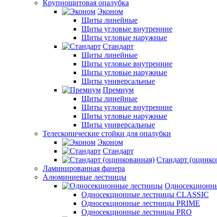
Крупнощитовая опалубка
Эконом
Щиты линейные
Щиты угловые внутренние
Щиты угловые наружные
Стандарт
Щиты линейные
Щиты угловые внутренние
Щиты угловые наружные
Щиты универсальные
Премиум
Щиты линейные
Щиты угловые внутренние
Щиты угловые наружные
Щиты универсальные
Телескопические стойки для опалубки
Эконом
Стандарт
Стандарт (оцинко
Ламинированная фанера
Алюминиевые лестницы
Односекционн
Односекционные лестницы CLASSIC
Односекционные лестницы PRIME
Односекционные лестницы PRO