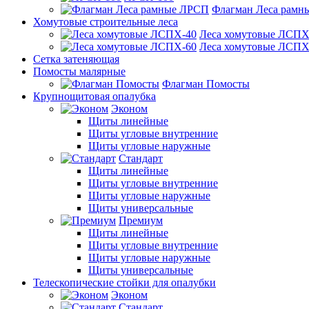
Флагман Леса рамн
Хомутовые строительные леса
Леса хомутовые ЛСПХ
Леса хомутовые ЛСПХ
Сетка затеняющая
Помосты малярные
Флагман Помосты
Крупнощитовая опалубка
Эконом
Щиты линейные
Щиты угловые внутренние
Щиты угловые наружные
Стандарт
Щиты линейные
Щиты угловые внутренние
Щиты угловые наружные
Щиты универсальные
Премиум
Щиты линейные
Щиты угловые внутренние
Щиты угловые наружные
Щиты универсальные
Телескопические стойки для опалубки
Эконом
Стандарт